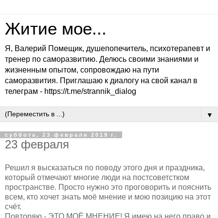
Житие мое...
Я, Валерий Помещик, душепопечитель, психотерапевт и
тренер по саморазвитию. Делюсь своими знаниями и
жизненным опытом, сопровождаю на пути
саморазвития. Приглашаю к диалогу на свой канал в
телеграм - https://t.me/strannik_dialog
▼
суббота, 23 февраля 2019 г.
23 февраля
Решил я высказаться по поводу этого дня и праздника,
который отмечают многие люди на постсоветстком
пространстве. Просто нужно это проговорить и пояснить
всем, кто хочет знать моё мнение и мою позицию на этот
счёт.
Повторяю - ЭТО МОЁ МНЕНИЕ! Я имею на него право и