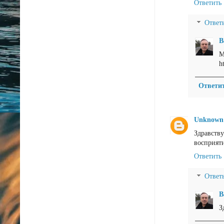
Ответить
Ответ
В
М
h
Ответи
Unknown
Здравств
восприяти
Ответить
Ответ
В
З