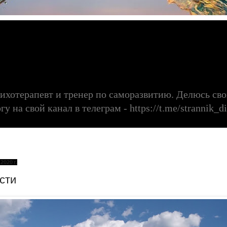
сихотерапевт и тренер по саморазвитию. Делюсь с
 на свой канал в телеграм - https://t.me/strannik_di
2020 г.
сти