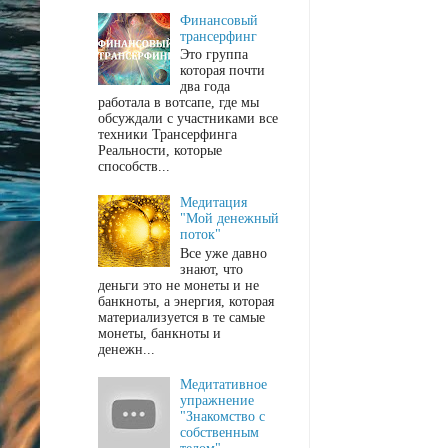
Финансовый
трансерфинг
Это группа
которая почти
два года
работала в вотсапе, где мы
обсуждали с участниками все
техники Трансерфинга
Реальности, которые
способств...
Медитация
"Мой денежный
поток"
Все уже давно
знают, что
деньги это не монеты и не
банкноты, а энергия, которая
материализуется в те самые
монеты, банкноты и
денежн...
Медитативное
упражнение
"Знакомство с
собственным