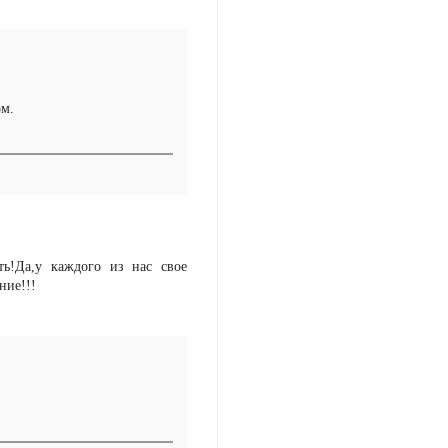
ом.
ть!Да,у каждого из нас свое
ние!!!