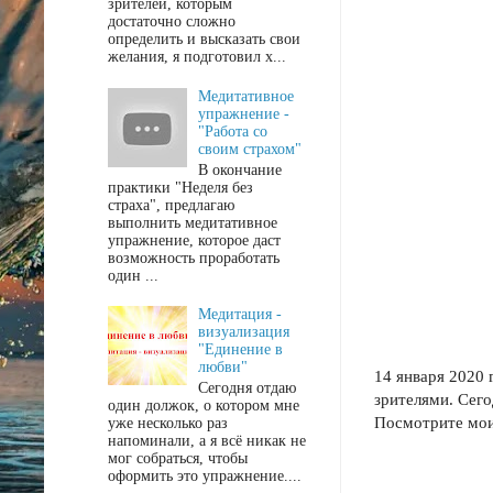
зрителей, которым
достаточно сложно
определить и высказать свои
желания, я подготовил х...
Медитативное
упражнение -
"Работа со
своим страхом"
В окончание
практики "Неделя без
страха", предлагаю
выполнить медитативное
упражнение, которое даст
возможность проработать
один ...
Медитация -
визуализация
"Единение в
любви"
14 января 2020 
Сегодня отдаю
зрителями. Сего
один должок, о котором мне
Посмотрите мои
уже несколько раз
напоминали, а я всё никак не
мог собраться, чтобы
оформить это упражнение....