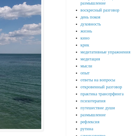
размышление
воскресный разговор
день покоя
духовность
жизнь
кино
крик
медитативные упражнения
медитация
мысли
опыт
ответы на вопросы
откровенный разговор
практика трансерфинга
психотерапия
путешествие души
размышление
рефлексия
рутина
саморазвитие