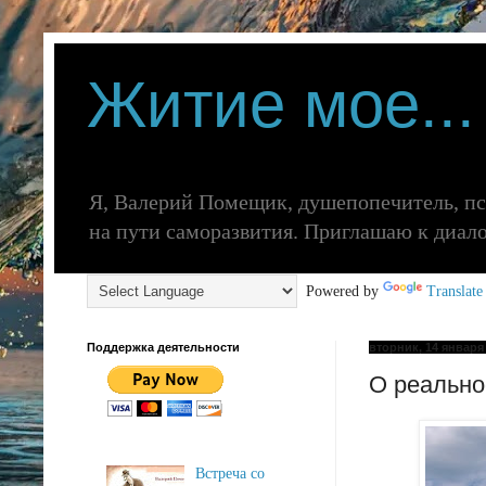
Житие мое...
Я, Валерий Помещик, душепопечитель, п
на пути саморазвития. Приглашаю к диалогу
Powered by
Translate
Поддержка деятельности
вторник, 14 января 
О реально
Встреча со