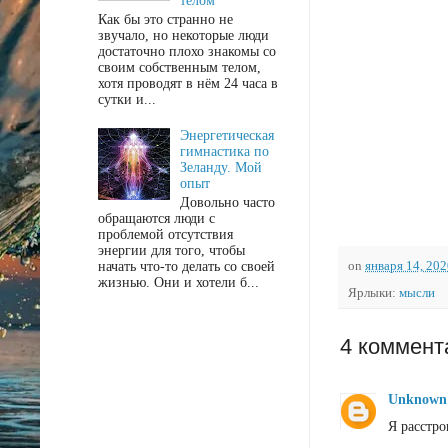
телом"
Как бы это странно не
звучало, но некоторые люди
достаточно плохо знакомы со
своим собственным телом,
хотя проводят в нём 24 часа в
сутки и...
Энергетическая
гимнастика по
Зеланду. Мой
опыт
Довольно часто
обращаются люди с
проблемой отсутствия
энергии для того, чтобы
начать что-то делать со своей
on
января 14, 20
жизнью. Они и хотели б...
Ярлыки:
мысли
4 коммент
Unknown
Я расстро