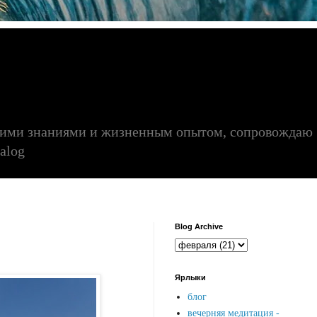
воими знаниями и жизненным опытом, сопровождаю
alog
Blog Archive
Ярлыки
блог
вечерняя медитация -