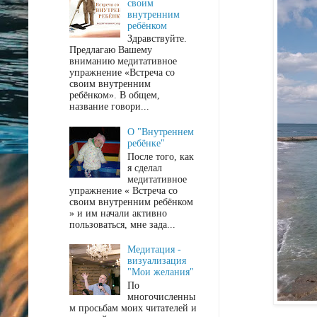
своим
внутренним
ребёнком
Здравствуйте.
Предлагаю Вашему
вниманию медитативное
упражнение «Встреча со
своим внутренним
ребёнком». В общем,
название говори...
О "Внутреннем
ребёнке"
После того, как
я сделал
медитативное
упражнение « Встреча со
своим внутренним ребёнком
» и им начали активно
пользоваться, мне зада...
Медитация -
визуализация
"Мои желания"
По
многочисленны
м просьбам моих читателей и