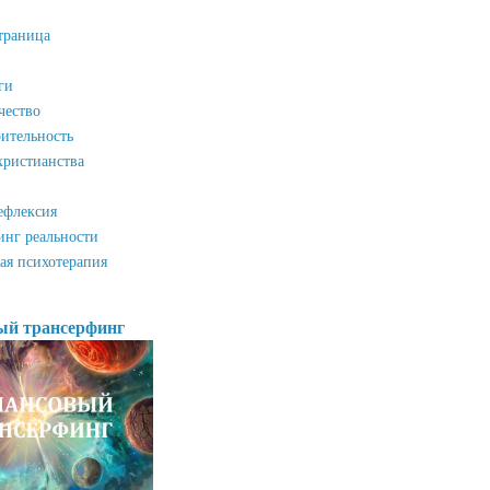
траница
ги
чество
ительность
христианства
ефлексия
инг реальности
ая психотерапия
ый трансерфинг