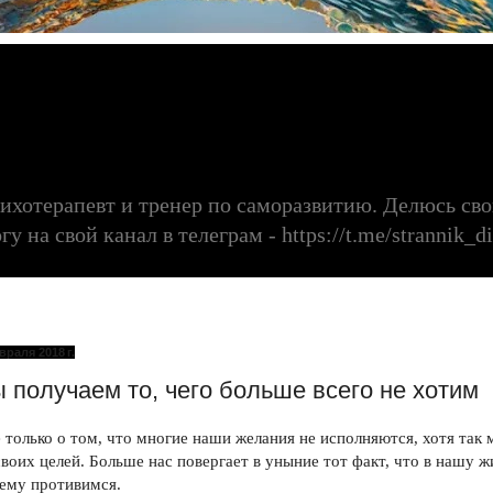
сихотерапевт и тренер по саморазвитию. Делюсь с
 на свой канал в телеграм - https://t.me/strannik_di
раля 2018 г.
 получаем то, чего больше всего не хотим
только о том, что многие наши желания не исполняются, хотя так 
воих целей. Больше нас повергает в уныние тот факт, что в нашу жи
чему противимся.