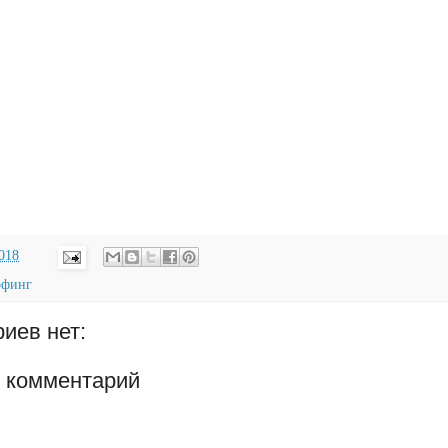
2018
рфинг
иев нет:
 комментарий