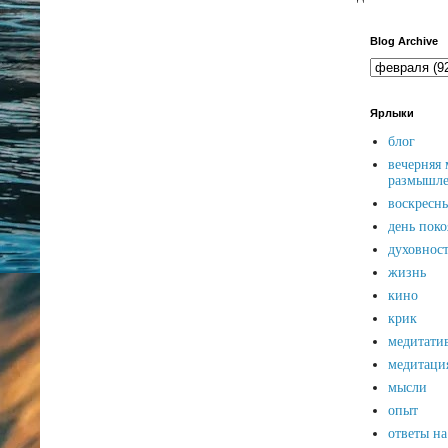
Blog Archive
Ярлыки
блог
вечерняя 
размышле
воскресн
день поко
духовност
жизнь
кино
крик
медитати
медитаци
мысли
опыт
ответы на