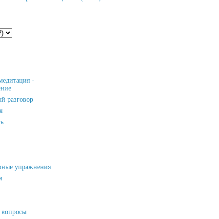
медитация -
ние
ый разговор
я
ь
вные упражнения
я
 вопросы