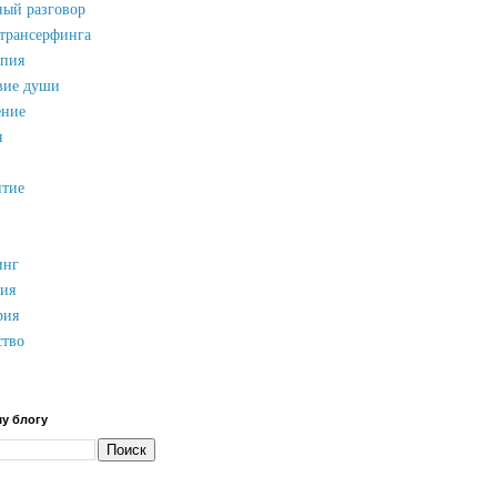
ный разговор
 трансерфинга
апия
вие души
ние
я
итие
инг
ия
рия
ство
му блогу