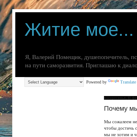
Житие мое...
Я, Валерий Помещик, душепопечитель, п
на пути саморазвития. Приглашаю к диалогу
Powered by
Translate
воскресенье, 11 фев
Почему мы
Мы сожалеем не 
чтобы достичь с
мы не хотим и 