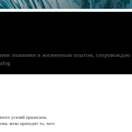
воими знаниями и жизненным опытом, сопровождаю
alog
много усилий прилагаем,
знь легко приходит то, чего