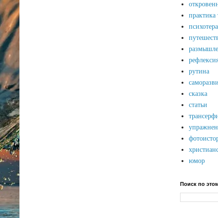
откровен
практика
психотер
путешест
размышле
рефлекси
рутина
саморазв
сказка
статьи
трансерф
упражнен
фотоисто
христиан
юмор
Поиск по это