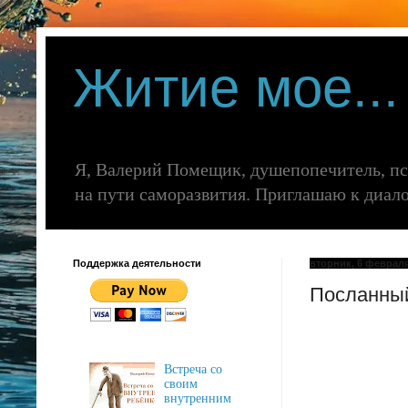
Житие мое...
Я, Валерий Помещик, душепопечитель, п
на пути саморазвития. Приглашаю к диалогу
Поддержка деятельности
вторник, 6 февраля 
Посланный
Встреча со
своим
внутренним