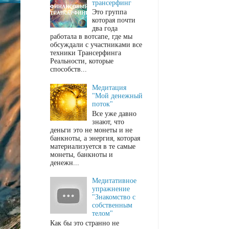
трансерфинг
Это группа
которая почти
два года
работала в вотсапе, где мы
обсуждали с участниками все
техники Трансерфинга
Реальности, которые
способств...
Медитация
"Мой денежный
поток"
Все уже давно
знают, что
деньги это не монеты и не
банкноты, а энергия, которая
материализуется в те самые
монеты, банкноты и
денежн...
Медитативное
упражнение
"Знакомство с
собственным
телом"
Как бы это странно не