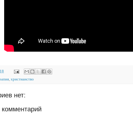
018
рапия
,
христианство
иев нет:
 комментарий