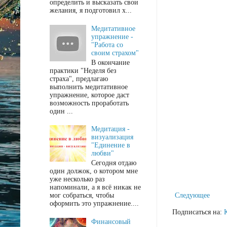
определить и высказать свои
желания, я подготовил х...
Медитативное
упражнение -
"Работа со
своим страхом"
В окончание
практики "Неделя без
страха", предлагаю
выполнить медитативное
упражнение, которое даст
возможность проработать
один ...
Медитация -
визуализация
"Единение в
любви"
Сегодня отдаю
один должок, о котором мне
уже несколько раз
напоминали, а я всё никак не
мог собраться, чтобы
Следующее
оформить это упражнение....
Подписаться на:
Финансовый