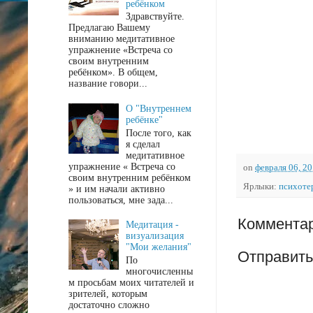
ребёнком
Здравствуйте.
Предлагаю Вашему
вниманию медитативное
упражнение «Встреча со
своим внутренним
ребёнком». В общем,
название говори...
О "Внутреннем
ребёнке"
После того, как
я сделал
медитативное
упражнение « Встреча со
on
февраля 06, 2
своим внутренним ребёнком
Ярлыки:
психоте
» и им начали активно
пользоваться, мне зада...
Комментар
Медитация -
визуализация
"Мои желания"
Отправить
По
многочисленны
м просьбам моих читателей и
зрителей, которым
достаточно сложно