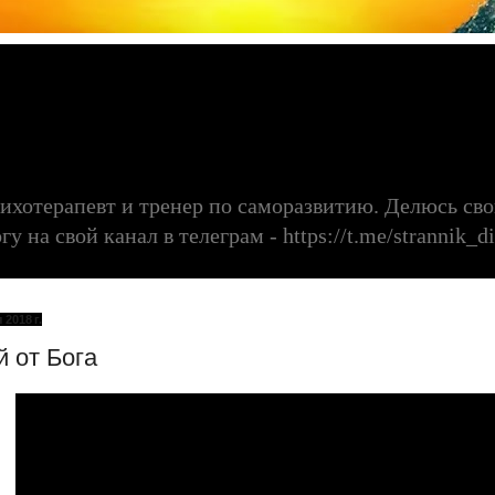
сихотерапевт и тренер по саморазвитию. Делюсь с
 на свой канал в телеграм - https://t.me/strannik_di
2018 г.
 от Бога