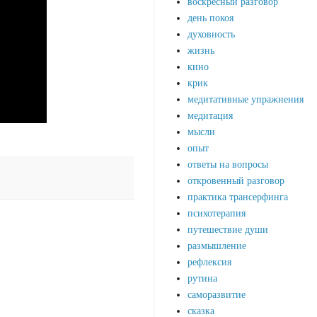
воскресный разговор
день покоя
духовность
жизнь
кино
крик
медитативные упражнения
медитация
мысли
опыт
ответы на вопросы
откровенный разговор
практика трансерфинга
психотерапия
путешествие души
размышление
рефлексия
рутина
саморазвитие
сказка