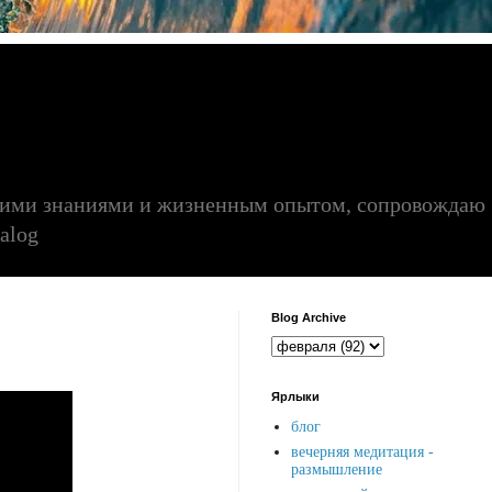
воими знаниями и жизненным опытом, сопровождаю
alog
Blog Archive
Ярлыки
блог
вечерняя медитация -
размышление