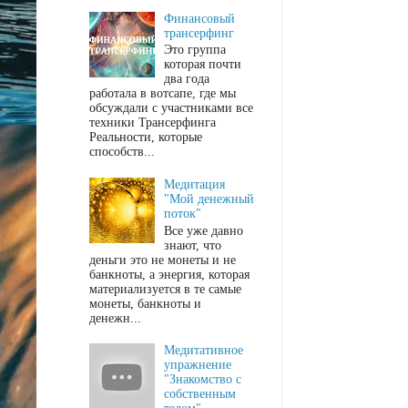
Финансовый
трансерфинг
Это группа
которая почти
два года
работала в вотсапе, где мы
обсуждали с участниками все
техники Трансерфинга
Реальности, которые
способств...
Медитация
"Мой денежный
поток"
Все уже давно
знают, что
деньги это не монеты и не
банкноты, а энергия, которая
материализуется в те самые
монеты, банкноты и
денежн...
Медитативное
упражнение
"Знакомство с
собственным