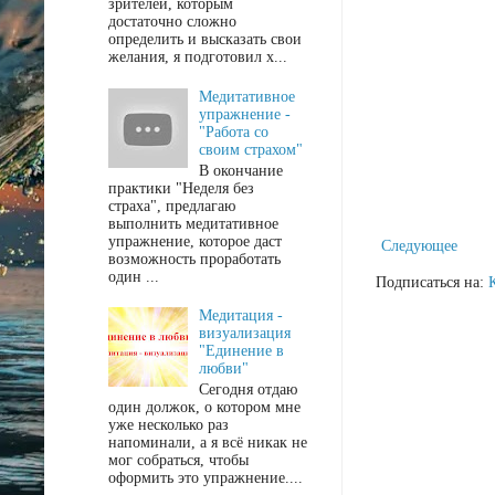
зрителей, которым
достаточно сложно
определить и высказать свои
желания, я подготовил х...
Медитативное
упражнение -
"Работа со
своим страхом"
В окончание
практики "Неделя без
страха", предлагаю
выполнить медитативное
упражнение, которое даст
Следующее
возможность проработать
один ...
Подписаться на:
Медитация -
визуализация
"Единение в
любви"
Сегодня отдаю
один должок, о котором мне
уже несколько раз
напоминали, а я всё никак не
мог собраться, чтобы
оформить это упражнение....