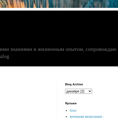
воими знаниями и жизненным опытом, сопровождаю
alog
Blog Archive
Ярлыки
блог
вечерняя медитация -