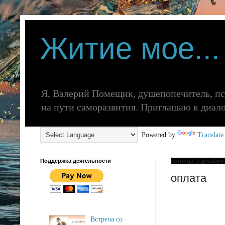
Житие мое...
Я, Валерий Помещик, душепопечитель, п
на пути саморазвития. Приглашаю к диалогу
Powered by
Translate
Поддержка деятельности
пятница, 1 декабря 
оплата
Встреча со