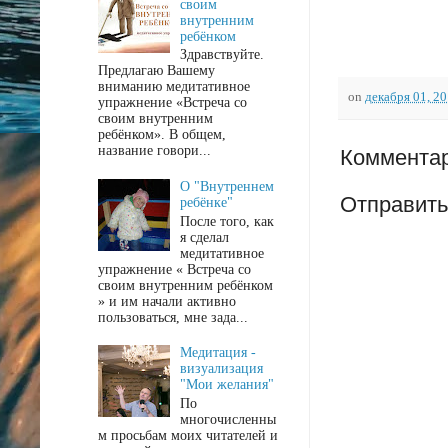
своим
внутренним
ребёнком
Здравствуйте.
Предлагаю Вашему
вниманию медитативное
on
декабря 01, 2
упражнение «Встреча со
своим внутренним
ребёнком». В общем,
название говори...
Комментар
О "Внутреннем
Отправить
ребёнке"
После того, как
я сделал
медитативное
упражнение « Встреча со
своим внутренним ребёнком
» и им начали активно
пользоваться, мне зада...
Медитация -
визуализация
"Мои желания"
По
многочисленны
м просьбам моих читателей и